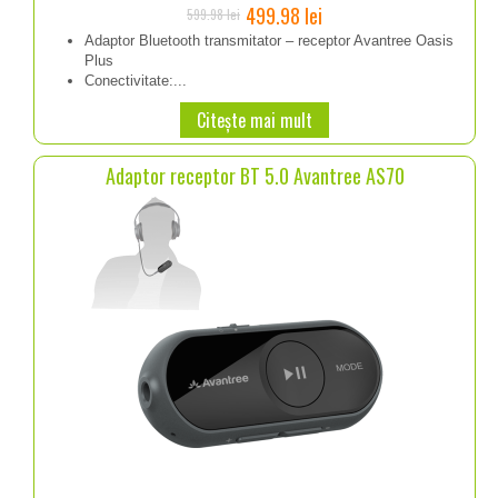
Prețul
Prețul
499.98
lei
599.98
lei
inițial
curent
Adaptor Bluetooth transmitator – receptor Avantree Oasis
Plus
a
este:
Conectivitate:...
fost:
499.98 lei.
Citește mai mult
599.98 lei.
Adaptor receptor BT 5.0 Avantree AS70