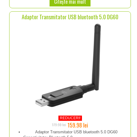
Citește mai mult
179.98 lei.
Adaptor Transmitator USB bluetooth 5.0 DG60
REDUCERI!
Prețul
Prețul
159.98
lei
179.98
lei
inițial
curent
Adaptor Transmitator USB bluetooth 5.0 DG60