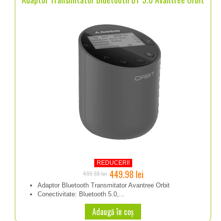
REDUCERI!
Prețul
Prețul
449.98
lei
499.98
lei
inițial
curent
Adaptor Bluetooth Transmitator Avantree Orbit
Conectivitate: Bluetooth 5.0,...
a
este:
fost:
449.98 lei.
Adaugă în coș