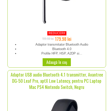
REDUCERI!
Prețul
Prețul
179.98
lei
199.98
lei
inițial
curent
Adaptor transmitator Bluetooth Audio
Bluetooth 4.0
a
este:
Profile HFP, HSP, A2DP si...
fost:
179.98 lei.
Adaugă în coș
199.98 lei.
Adaptor USB audio Bluetooth 4.1 transmitter, Avantree
DG-50 Leaf Pro, aptX Low Latency, pentru PC Laptop
Mac PS4 Nintendo Switch, Negru