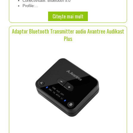
Conectivitate: Bluetooth 5.0
a
este:
Profile:...
fost:
159.98 lei.
Citește mai mult
179.98 lei.
Adaptor Bluetooth Transmitter audio Avantree Audikast
Plus