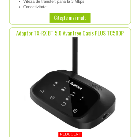
Viteza de transfer: pana la 3 Mbps
a
este:
Conectivitate:...
fost:
99.98 lei.
Citește mai mult
129.98 lei.
Adaptor TX-RX BT 5.0 Avantree Oasis PLUS TC500P
REDUCERI!