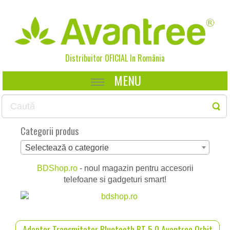
Distribuitor OFICIAL In
România
MENU
Categorii produs
Selectează o categorie
BDShop.ro
- noul magazin pentru accesorii
telefoane si gadgeturi smart!
Adaptor Transmitator Bluetooth BT 5.0 Avantree Orbit