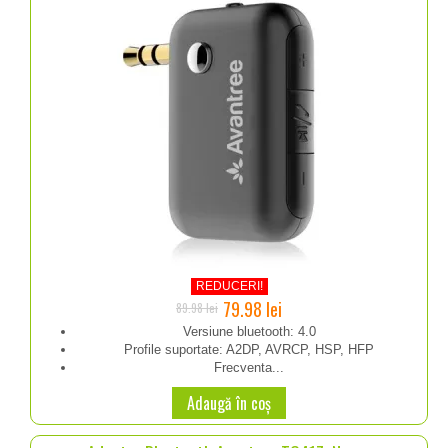
REDUCERI!
Prețul
Prețul
79.98
lei
89.98
lei
inițial
curent
Versiune bluetooth: 4.0
Profile suportate: A2DP, AVRCP, HSP, HFP
a
este:
Frecventa...
fost:
79.98 lei.
Adaugă în coș
89.98 lei.