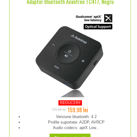
Adaptor Bluetooth Avantree TC417, Negru
REDUCERI!
Prețul
Prețul
159.98
lei
179.98
lei
inițial
curent
Versiune bluetooth: 4.2
Profile suportate: A2DP, AVRCP
a
este:
Audio codecs: aptX Low...
fost:
159.98 lei.