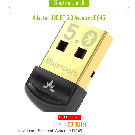
Citește mai mult
Adaptor USB BT 5.0 Avantree DG45
REDUCERI!
Prețul
Prețul
99.98
lei
129.98
lei
inițial
curent
Adaptor Bluetooth Avantree DG45