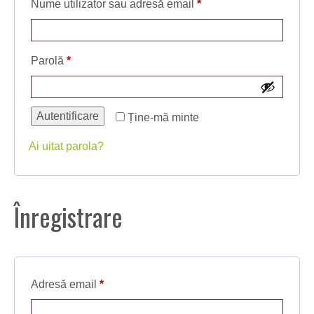
Obligatoriu
Nume utilizator sau adresă email
*
Obligatoriu
Parolă
*
Autentificare
Ține-mă minte
Ai uitat parola?
Înregistrare
Obligatoriu
Adresă email
*