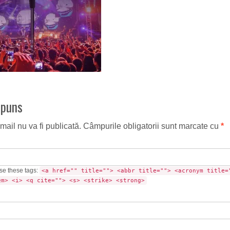
spuns
mail nu va fi publicată.
Câmpurile obligatorii sunt marcate cu
*
se these tags:
<a href="" title=""> <abbr title=""> <acronym title=
em> <i> <q cite=""> <s> <strike> <strong>