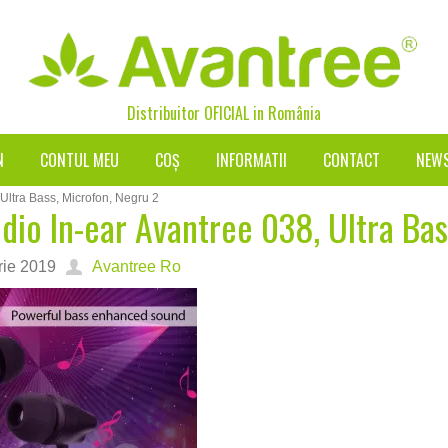
Distribuitor OFICIAL in
România
N
CONTUL MEU
COȘ
INFORMATII
CONTACT
NEW
 Ultra Bass, Microfon, Negru 2
udio In-ear Avantree 038, Ultra Bas
rie 2019
Avantree Ro