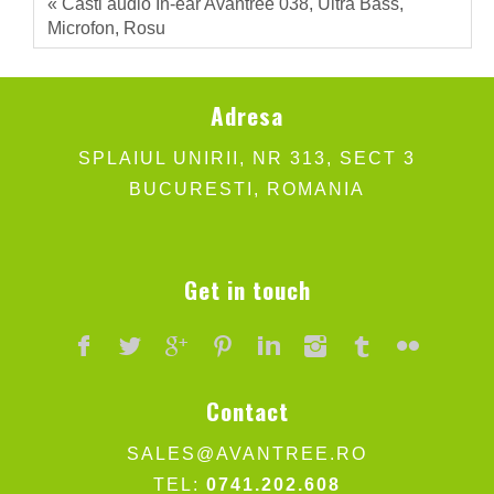
« Casti audio In-ear Avantree 038, Ultra Bass,
Microfon, Rosu
Adresa
SPLAIUL UNIRII, NR 313, SECT 3
BUCURESTI, ROMANIA
Get in touch
Contact
SALES@AVANTREE.RO
TEL:
0741.202.608