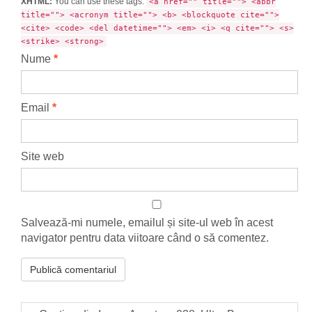
XHTML:
You can use these tags:
<a href="" title=""> <abbr
title=""> <acronym title=""> <b> <blockquote cite="">
<cite> <code> <del datetime=""> <em> <i> <q cite=""> <s>
<strike> <strong>
Nume
*
Email
*
Site web
Salvează-mi numele, emailul și site-ul web în acest
navigator pentru data viitoare când o să comentez.