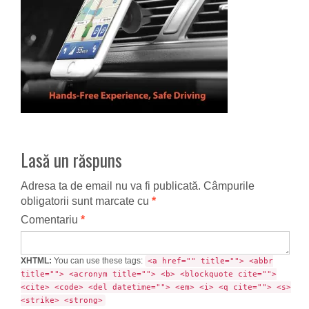
Lasă un răspuns
Adresa ta de email nu va fi publicată.
Câmpurile
obligatorii sunt marcate cu
*
Comentariu
*
XHTML:
You can use these tags:
<a href="" title=""> <abbr
title=""> <acronym title=""> <b> <blockquote cite="">
<cite> <code> <del datetime=""> <em> <i> <q cite=""> <s>
<strike> <strong>