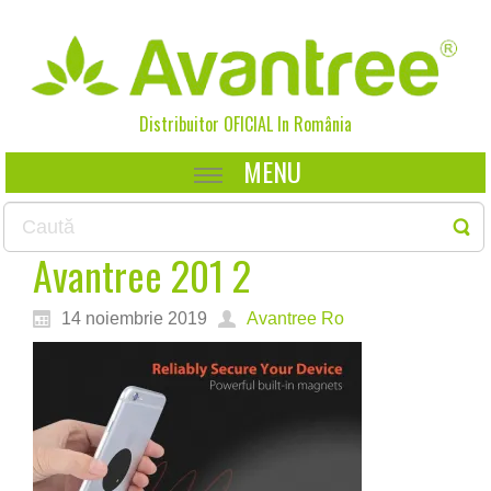
Distribuitor OFICIAL In
România
MENU
Avantree 201 2
14 noiembrie 2019
Avantree Ro