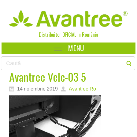
Distribuitor OFICIAL In
România
MENU
Avantree Velc-03 5
14 noiembrie 2019
Avantree Ro