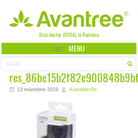
Distribuitor OFICIAL In
România
MENU
res_86be15b2f82e900848b9bf
13 noiembrie 2019
Avantree Ro