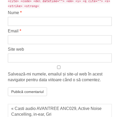
<cite> <code> <del datetime=""> <em> <i> <q cite=""> <s>
<strike> <strong>
Nume
*
Email
*
Site web
Salvează-mi numele, emailul și site-ul web în acest
navigator pentru data viitoare când o să comentez.
« Casti audio AVANTREE ANC029, Active Noise
Cancelling, in-ear, Gri