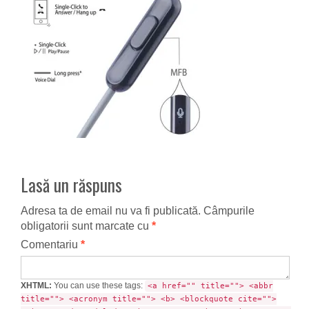
Lasă un răspuns
Adresa ta de email nu va fi publicată.
Câmpurile
obligatorii sunt marcate cu
*
Comentariu
*
XHTML:
You can use these tags:
<a href="" title=""> <abbr
title=""> <acronym title=""> <b> <blockquote cite="">